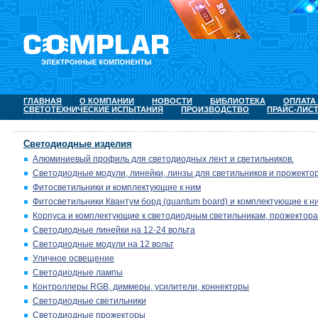
ГЛАВНАЯ
О КОМПАНИИ
НОВОСТИ
БИБЛИОТЕКА
ОПЛАТА
СВЕТОТЕХНИЧЕСКИЕ ИСПЫТАНИЯ
ПРОИЗВОДСТВО
ПРАЙС-ЛИС
Светодиодные изделия
Алюминиевый профиль для светодиодных лент и светильников.
Светодиодные модули, линейки, линзы для светильников и прожектор
Фитосветильники и комплектующие к ним
Фитосветильники Квантум борд (quantum board) и комплектующие к н
Корпуса и комплектующие к светодиодным светильникам, прожектора
Светодиодные линейки на 12-24 вольта
Светодиодные модули на 12 вольт
Уличное освещение
Светодиодные лампы
Контроллеры RGB, диммеры, усилители, коннекторы
Светодиодные светильники
Светодиодные прожекторы