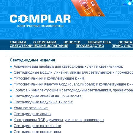
ГЛАВНАЯ
О КОМПАНИИ
НОВОСТИ
БИБЛИОТЕКА
ОПЛАТА
СВЕТОТЕХНИЧЕСКИЕ ИСПЫТАНИЯ
ПРОИЗВОДСТВО
ПРАЙС-ЛИС
Светодиодные изделия
Алюминиевый профиль для светодиодных лент и светильников.
Светодиодные модули, линейки, линзы для светильников и прожектор
Фитосветильники и комплектующие к ним
Фитосветильники Квантум борд (quantum board) и комплектующие к н
Корпуса и комплектующие к светодиодным светильникам, прожектора
Светодиодные линейки на 12-24 вольта
Светодиодные модули на 12 вольт
Уличное освещение
Светодиодные лампы
Контроллеры RGB, диммеры, усилители, коннекторы
Светодиодные светильники
Светодиодные прожекторы