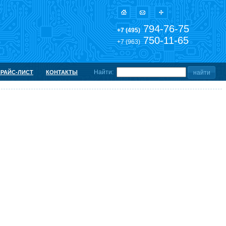
794-76-75
+7 (495)
750-11-65
+7 (963)
Найти:
ПРАЙС-ЛИСТ
КОНТАКТЫ