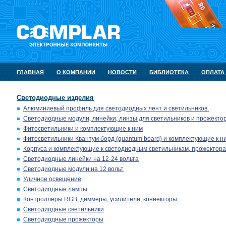
ГЛАВНАЯ
О КОМПАНИИ
НОВОСТИ
БИБЛИОТЕКА
ОПЛАТА
Светодиодные изделия
Алюминиевый профиль для светодиодных лент и светильников.
Светодиодные модули, линейки, линзы для светильников и прожектор
Фитосветильники и комплектующие к ним
Фитосветильники Квантум борд (quantum board) и комплектующие к н
Корпуса и комплектующие к светодиодным светильникам, прожектора
Светодиодные линейки на 12-24 вольта
Светодиодные модули на 12 вольт
Уличное освещение
Светодиодные лампы
Контроллеры RGB, диммеры, усилители, коннекторы
Светодиодные светильники
Светодиодные прожекторы