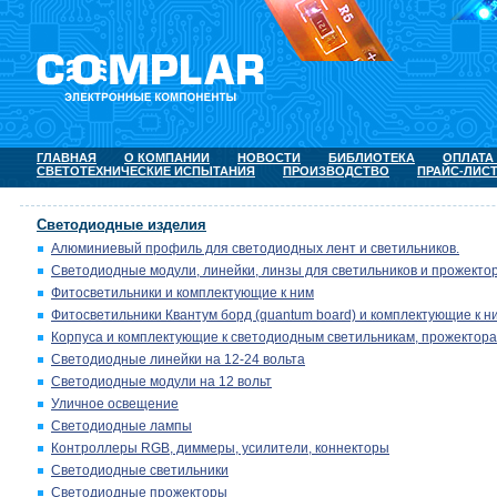
ГЛАВНАЯ
О КОМПАНИИ
НОВОСТИ
БИБЛИОТЕКА
ОПЛАТА
СВЕТОТЕХНИЧЕСКИЕ ИСПЫТАНИЯ
ПРОИЗВОДСТВО
ПРАЙС-ЛИС
Светодиодные изделия
Алюминиевый профиль для светодиодных лент и светильников.
Светодиодные модули, линейки, линзы для светильников и прожектор
Фитосветильники и комплектующие к ним
Фитосветильники Квантум борд (quantum board) и комплектующие к н
Корпуса и комплектующие к светодиодным светильникам, прожектора
Светодиодные линейки на 12-24 вольта
Светодиодные модули на 12 вольт
Уличное освещение
Светодиодные лампы
Контроллеры RGB, диммеры, усилители, коннекторы
Светодиодные светильники
Светодиодные прожекторы