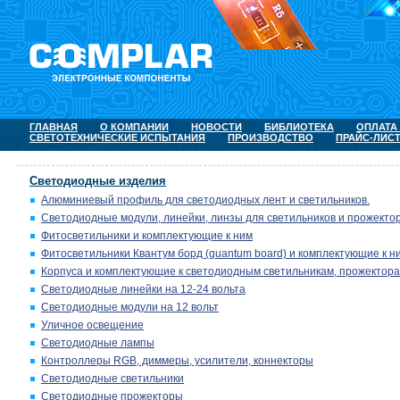
ГЛАВНАЯ
О КОМПАНИИ
НОВОСТИ
БИБЛИОТЕКА
ОПЛАТА
СВЕТОТЕХНИЧЕСКИЕ ИСПЫТАНИЯ
ПРОИЗВОДСТВО
ПРАЙС-ЛИС
Светодиодные изделия
Алюминиевый профиль для светодиодных лент и светильников.
Светодиодные модули, линейки, линзы для светильников и прожектор
Фитосветильники и комплектующие к ним
Фитосветильники Квантум борд (quantum board) и комплектующие к н
Корпуса и комплектующие к светодиодным светильникам, прожектора
Светодиодные линейки на 12-24 вольта
Светодиодные модули на 12 вольт
Уличное освещение
Светодиодные лампы
Контроллеры RGB, диммеры, усилители, коннекторы
Светодиодные светильники
Светодиодные прожекторы