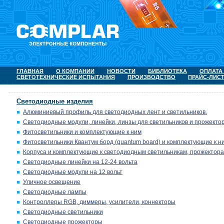
ГЛАВНАЯ
О КОМПАНИИ
НОВОСТИ
БИБЛИОТЕКА
ОПЛАТА
СВЕТОТЕХНИЧЕСКИЕ ИСПЫТАНИЯ
ПРОИЗВОДСТВО
ПРАЙС-ЛИС
Светодиодные изделия
Алюминиевый профиль для светодиодных лент и светильников.
Светодиодные модули, линейки, линзы для светильников и прожектор
Фитосветильники и комплектующие к ним
Фитосветильники Квантум борд (quantum board) и комплектующие к н
Корпуса и комплектующие к светодиодным светильникам, прожектора
Светодиодные линейки на 12-24 вольта
Светодиодные модули на 12 вольт
Уличное освещение
Светодиодные лампы
Контроллеры RGB, диммеры, усилители, коннекторы
Светодиодные светильники
Светодиодные прожекторы