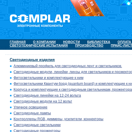
ГЛАВНАЯ
О КОМПАНИИ
НОВОСТИ
БИБЛИОТЕКА
ОПЛАТА
СВЕТОТЕХНИЧЕСКИЕ ИСПЫТАНИЯ
ПРОИЗВОДСТВО
ПРАЙС-ЛИС
Светодиодные изделия
Алюминиевый профиль для светодиодных лент и светильников.
Светодиодные модули, линейки, линзы для светильников и прожектор
Фитосветильники и комплектующие к ним
Фитосветильники Квантум борд (quantum board) и комплектующие к н
Корпуса и комплектующие к светодиодным светильникам, прожектора
Светодиодные линейки на 12-24 вольта
Светодиодные модули на 12 вольт
Уличное освещение
Светодиодные лампы
Контроллеры RGB, диммеры, усилители, коннекторы
Светодиодные светильники
Светодиодные прожекторы