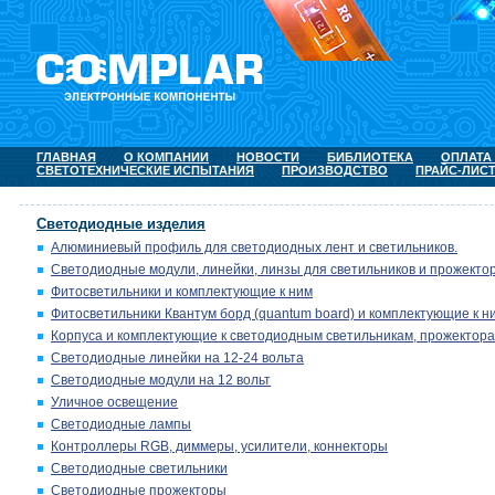
ГЛАВНАЯ
О КОМПАНИИ
НОВОСТИ
БИБЛИОТЕКА
ОПЛАТА
СВЕТОТЕХНИЧЕСКИЕ ИСПЫТАНИЯ
ПРОИЗВОДСТВО
ПРАЙС-ЛИС
Светодиодные изделия
Алюминиевый профиль для светодиодных лент и светильников.
Светодиодные модули, линейки, линзы для светильников и прожектор
Фитосветильники и комплектующие к ним
Фитосветильники Квантум борд (quantum board) и комплектующие к н
Корпуса и комплектующие к светодиодным светильникам, прожектора
Светодиодные линейки на 12-24 вольта
Светодиодные модули на 12 вольт
Уличное освещение
Светодиодные лампы
Контроллеры RGB, диммеры, усилители, коннекторы
Светодиодные светильники
Светодиодные прожекторы