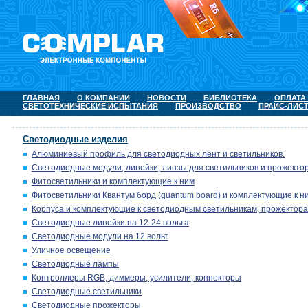
ГЛАВНАЯ
О КОМПАНИИ
НОВОСТИ
БИБЛИОТЕКА
ОПЛАТА
СВЕТОТЕХНИЧЕСКИЕ ИСПЫТАНИЯ
ПРОИЗВОДСТВО
ПРАЙС-ЛИС
Светодиодные изделия
Алюминиевый профиль для светодиодных лент и светильников.
Светодиодные модули, линейки, линзы для светильников и прожектор
Фитосветильники и комплектующие к ним
Фитосветильники Квантум борд (quantum board) и комплектующие к н
Корпуса и комплектующие к светодиодным светильникам, прожектора
Светодиодные линейки на 12-24 вольта
Светодиодные модули на 12 вольт
Уличное освещение
Светодиодные лампы
Контроллеры RGB, диммеры, усилители, коннекторы
Светодиодные светильники
Светодиодные прожекторы