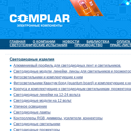
ГЛАВНАЯ
О КОМПАНИИ
НОВОСТИ
БИБЛИОТЕКА
ОПЛАТА
СВЕТОТЕХНИЧЕСКИЕ ИСПЫТАНИЯ
ПРОИЗВОДСТВО
ПРАЙС-ЛИС
Светодиодные изделия
Алюминиевый профиль для светодиодных лент и светильников.
Светодиодные модули, линейки, линзы для светильников и прожектор
Фитосветильники и комплектующие к ним
Фитосветильники Квантум борд (quantum board) и комплектующие к н
Корпуса и комплектующие к светодиодным светильникам, прожектора
Светодиодные линейки на 12-24 вольта
Светодиодные модули на 12 вольт
Уличное освещение
Светодиодные лампы
Контроллеры RGB, диммеры, усилители, коннекторы
Светодиодные светильники
Светодиодные прожекторы