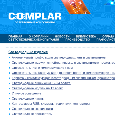
ГЛАВНАЯ
О КОМПАНИИ
НОВОСТИ
БИБЛИОТЕКА
ОПЛАТА
СВЕТОТЕХНИЧЕСКИЕ ИСПЫТАНИЯ
ПРОИЗВОДСТВО
ПРАЙС-ЛИС
Светодиодные изделия
Алюминиевый профиль для светодиодных лент и светильников.
Светодиодные модули, линейки, линзы для светильников и прожектор
Фитосветильники и комплектующие к ним
Фитосветильники Квантум борд (quantum board) и комплектующие к н
Корпуса и комплектующие к светодиодным светильникам, прожектора
Светодиодные линейки на 12-24 вольта
Светодиодные модули на 12 вольт
Уличное освещение
Светодиодные лампы
Контроллеры RGB, диммеры, усилители, коннекторы
Светодиодные светильники
Светодиодные прожекторы