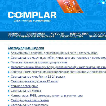
ГЛАВНАЯ
О КОМПАНИИ
НОВОСТИ
БИБЛИОТЕКА
ОПЛАТА
СВЕТОТЕХНИЧЕСКИЕ ИСПЫТАНИЯ
ПРОИЗВОДСТВО
ПРАЙС-ЛИС
Светодиодные изделия
Алюминиевый профиль для светодиодных лент и светильников.
Светодиодные модули, линейки, линзы для светильников и прожектор
Фитосветильники и комплектующие к ним
Фитосветильники Квантум борд (quantum board) и комплектующие к н
Корпуса и комплектующие к светодиодным светильникам, прожектора
Светодиодные линейки на 12-24 вольта
Светодиодные модули на 12 вольт
Уличное освещение
Светодиодные лампы
Контроллеры RGB, диммеры, усилители, коннекторы
Светодиодные светильники
Светодиодные прожекторы